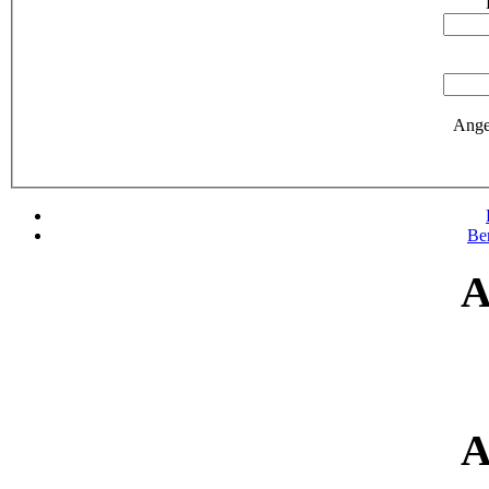
Ange
Be
A
A