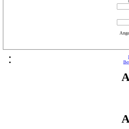
Ange
Be
A
A