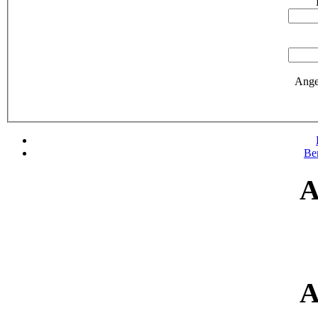
Ange
Be
A
A