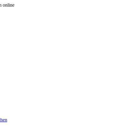
n online
chen