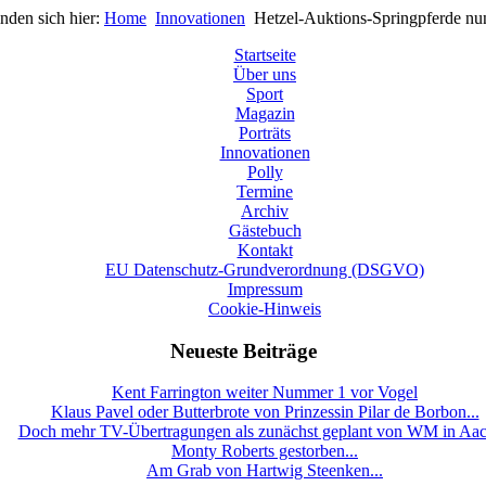
inden sich hier:
Home
Innovationen
Hetzel-Auktions-Springpferde nu
Startseite
Über uns
Sport
Magazin
Porträts
Innovationen
Polly
Termine
Archiv
Gästebuch
Kontakt
EU Datenschutz-Grundverordnung (DSGVO)
Impressum
Cookie-Hinweis
Neueste Beiträge
Kent Farrington weiter Nummer 1 vor Vogel
Klaus Pavel oder Butterbrote von Prinzessin Pilar de Borbon...
Doch mehr TV-Übertragungen als zunächst geplant von WM in Aa
Monty Roberts gestorben...
Am Grab von Hartwig Steenken...