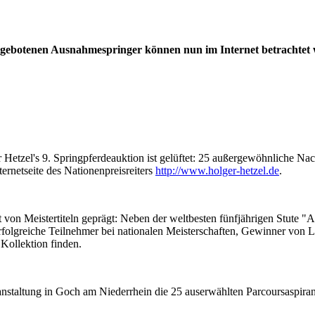
angebotenen Ausnahmespringer können nun im Internet betrachtet 
tzel's 9. Springpferdeauktion ist gelüftet: 25 außergewöhnliche Nachw
ernetseite des Nationenpreisreiters
http://www.holger-hetzel.de
.
t von Meistertiteln geprägt: Neben der weltbesten fünfjährigen Stute 
 erfolgreiche Teilnehmer bei nationalen Meisterschaften, Gewinner von
 Kollektion finden.
staltung in Goch am Niederrhein die 25 auserwählten Parcoursaspirant