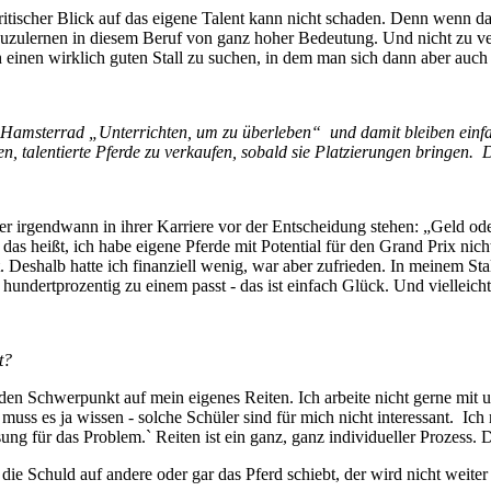
kritischer Blick auf das eigene Talent kann nicht schaden. Denn wenn d
zuzulernen in diesem Beruf von ganz hoher Bedeutung. Und nicht zu ver
h einen wirklich guten Stall zu suchen, in dem man sich dann aber auc
m Hamsterrad „Unterrichten, um zu überleben“ und damit bleiben einfa
n, talentierte Pferde zu verkaufen, sobald sie Platzierungen bringen. D
r irgendwann in ihrer Karriere vor der Entscheidung stehen: „Geld oder S
 das heißt, ich habe eigene Pferde mit Potential für den Grand Prix ni
 Deshalb hatte ich finanziell wenig, war aber zufrieden. In meinem Stal
hundertprozentig zu einem passt - das ist einfach Glück. Und vielleicht
t?
n Schwerpunkt auf mein eigenes Reiten. Ich arbeite nicht gerne mit unk
ss es ja wissen - solche Schüler sind für mich nicht interessant. Ich
ösung für das Problem.` Reiten ist ein ganz, ganz individueller Prozess.
r die Schuld auf andere oder gar das Pferd schiebt, der wird nicht weit