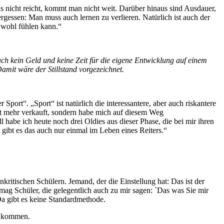
as nicht reicht, kommt man nicht weit. Darüber hinaus sind Ausdauer,
gessen: Man muss auch lernen zu verlieren. Natürlich ist auch der
h wohl fühlen kann.“
ch kein Geld und keine Zeit für die eigene Entwicklung auf einem
amit wäre der Stillstand vorgezeichnet.
port“. „Sport“ ist natürlich die interessantere, aber auch riskantere
cht mehr verkauft, sondern habe mich auf diesem Weg
l habe ich heute noch drei Oldies aus dieser Phase, die bei mir ihren
 gibt es das auch nur einmal im Leben eines Reiters.“
ritischen Schülern. Jemand, der die Einstellung hat: Das ist der
 mag Schüler, die gelegentlich auch zu mir sagen: `Das was Sie mir
 Da gibt es keine Standardmethode.
er kommen.