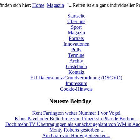
finden sich hier:
Home
Magazin
"...Reiten ist ein ganz individueller P
Startseite
Über uns
Sport
Magazin
Porträts
Innovationen
Polly
Termine
Archiv
Gästebuch
Kontakt
EU Datenschutz-Grundverordnung (DSGVO)
Impressum
Cookie-Hinweis
Neueste Beiträge
Kent Farrington weiter Nummer 1 vor Vogel
Klaus Pavel oder Butterbrote von Prinzessin Pilar de Borbon...
Doch mehr TV-Übertragungen als zunächst geplant von WM in Aa
Monty Roberts gestorben...
Am Grab von Hartwig Steenken...