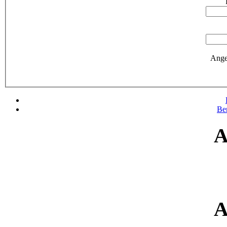
Ange
Be
A
A