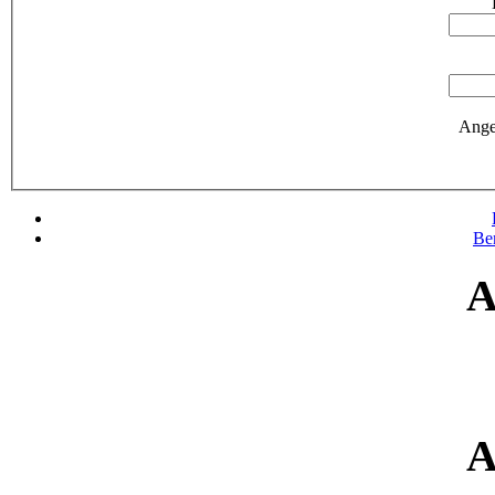
Ange
Be
A
A