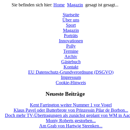
Sie befinden sich hier:
Home
Magazin
gesagt ist gesagt...
Startseite
Über uns
Sport
Magazin
Porträts
Innovationen
Polly
Termine
Archiv
Gästebuch
Kontakt
EU Datenschutz-Grundverordnung (DSGVO)
Impressum
Cookie-Hinweis
Neueste Beiträge
Kent Farrington weiter Nummer 1 vor Vogel
Klaus Pavel oder Butterbrote von Prinzessin Pilar de Borbon...
Doch mehr TV-Übertragungen als zunächst geplant von WM in Aa
Monty Roberts gestorben...
Am Grab von Hartwig Steenken...