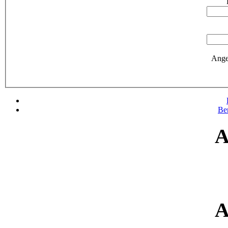
Ange
Be
A
A