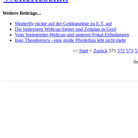
Weitere Beiträge...
Shutterfly rückte auf der Geldrangliste zu E.T. auf
Die bisherigen Weltcup-Sieger und Zeitplan in Genf
Vom Springreiter-Weltcup und anderen Pokal-Erfindungen
Inge Theodorescu - eine große Pferdefrau lebt nicht mehr
<<
Start
<
Zurück
571
572
573
5
Se