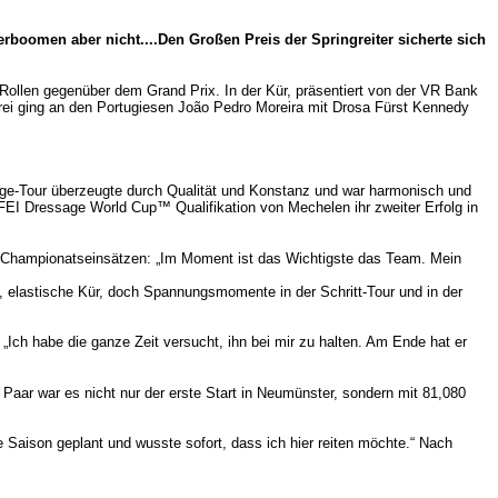
boomen aber nicht....Den Großen Preis der Springreiter sicherte sich
Rollen gegenüber dem Grand Prix. In der Kür, präsentiert von der VR Bank
ei ging an den Portugiesen João Pedro Moreira mit Drosa Fürst Kennedy
age-Tour überzeugte durch Qualität und Konstanz und war harmonisch und
 FEI Dressage World Cup™ Qualifikation von Mechelen ihr zweiter Erfolg in
en Championatseinsätzen: „Im Moment ist das Wichtigste das Team. Mein
 elastische Kür, doch Spannungsmomente in der Schritt-Tour und in der
Ich habe die ganze Zeit versucht, ihn bei mir zu halten. Am Ende hat er
 Paar war es nicht nur der erste Start in Neumünster, sondern mit 81,080
e Saison geplant und wusste sofort, dass ich hier reiten möchte.“ Nach