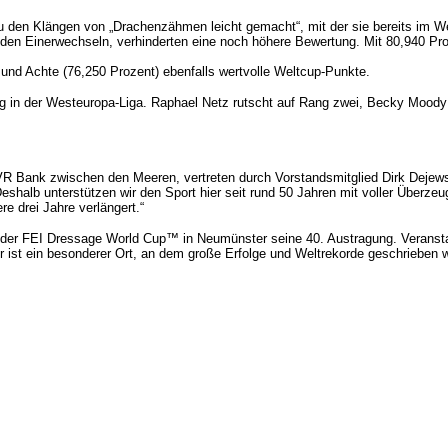
 den Klängen von „Drachenzähmen leicht gemacht“, mit der sie bereits im We
 den Einerwechseln, verhinderten eine noch höhere Bewertung. Mit 80,940 Pro
 und Achte (76,250 Prozent) ebenfalls wertvolle Weltcup-Punkte.
 in der Westeuropa-Liga. Raphael Netz rutscht auf Rang zwei, Becky Moody bl
R Bank zwischen den Meeren, vertreten durch Vorstandsmitglied Dirk Dejews
Deshalb unterstützen wir den Sport hier seit rund 50 Jahren mit voller Überz
re drei Jahre verlängert.“
t der FEI Dressage World Cup™ in Neumünster seine 40. Austragung. Veranstal
ter ist ein besonderer Ort, an dem große Erfolge und Weltrekorde geschrieben