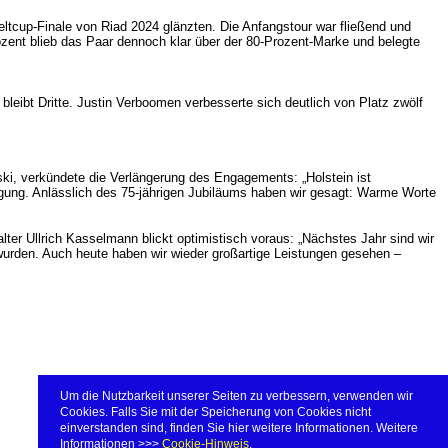
ltcup-Finale von Riad 2024 glänzten. Die Anfangstour war fließend und
zent blieb das Paar dennoch klar über der 80-Prozent-Marke und belegte
eibt Dritte. Justin Verboomen verbesserte sich deutlich von Platz zwölf
ki, verkündete die Verlängerung des Engagements: „Holstein ist
eugung. Anlässlich des 75-jährigen Jubiläums haben wir gesagt: Warme Worte
ter Ullrich Kasselmann blickt optimistisch voraus: „Nächstes Jahr sind wir
 wurden. Auch heute haben wir wieder großartige Leistungen gesehen –
Um die Nutzbarkeit unserer Seiten zu verbessern, verwenden wir
Cookies. Falls Sie mit der Speicherung von Cookies nicht
einverstanden sind, finden Sie hier weitere Informationen. Weitere
Informationen >>>
Cookie-Hinweis
.