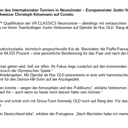
 des Internationalen Tunriers in Neumünster – Europameister Justin Ver
Schweizer Christoph Könemann auf Coredo.
p™ Qualifikation der VR CLASSICS Neumünster – allerdings mit vertauschten 
eg vor ihrem Teamkollegen Justin Verboomen auf Djembé de Hus OLD. Rang dr
usdrucksstarke, technisch anspruchsvolle Kür ab. Besonders die Piaffe-Pass
mit 84,015 Prozent – eine persönliche Bestleistung für das Paar und nach der
 Start gehen wird, ließ sie offen. Ihr Fokus liege zunächst auf den kommend
tivisch die Olympischen Spiele.“
friedengeben. Mit Djembé de Hus OLD präsentierte er eine sehr harmonische,
t für den Damon-Hill-Sohn auf der Anzeigetafel.
den könnte – wegen der Atmosphäre und des Publikums“, erklärte Verboomen. „
 auf ihn – auch wenn es heute noch besser hätte sein können.“
le ein und schob sich mit Drosa Fürst Kennedy OLD noch auf Rang drei. Für das
r.
 in Deutschland lebe“, erklärte der Portugiese. „Nach Mechelen habe ich mein