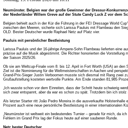
Neumünster. Belgien war der große Gewinner der Dressur-Konkurrenzen
der Niederländer Willem Greve auf der Stute Candy Luck Z vor dem 
Belgien behielt auch in der Kür die Führung in der FEI Dressage World Cu
zwischen den Meeren, sicherte sich Larissa Pauluis mit Flambeau den Si
OLD. Bester Deutscher wurde Raphael Netz auf Platz vier.
Pauluis mit persönlicher Bestleistung
Larissa Pauluis und der 16-jährige Ampere-Sohn Flambeau lieferten eine a
präzise auf die Musik abgestimmt. Die Richter honorierten die Vorstellung 
der Saison 2025/26.
Ob sie am Weltcup-Finale vom 8. bis 12. April in Fort Worth (USA) an den
Ziel ist die Nominierung für die Weltmeisterschaften in Aachen und perspek
Grand-Prix-Sieger Justin Verboomen musste sich diesmal mit Rang zwei zu
Grußaufstellung kosteten wertvolle Punkte. Am Ende standen 81,985 Prozen
„Ich wusste schon vor dem Einreiten, dass der Schritt heute schwierig wer
sich zwar entspannt, aber da war es schon zu spät. Trotzdem bin ich stolz
Als letzter Starter ritt João Pedro Moreira in die ausverkaufte Holstenhal
Prozent auch eine neue persönliche Bestleistung in einer internationalen Kü
„Neumünster ist weltweit ein bedeutendes Turnier – gerade für mich, da ich
Fehlern im Grand Prix lag der Fokus heute auf einer sauberen Runde.
Netz bester Deutscher