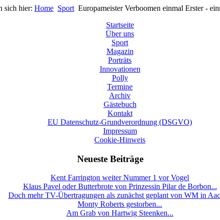
n sich hier:
Home
Sport
Europameister Verboomen einmal Erster - ein
Startseite
Über uns
Sport
Magazin
Porträts
Innovationen
Polly
Termine
Archiv
Gästebuch
Kontakt
EU Datenschutz-Grundverordnung (DSGVO)
Impressum
Cookie-Hinweis
Neueste Beiträge
Kent Farrington weiter Nummer 1 vor Vogel
Klaus Pavel oder Butterbrote von Prinzessin Pilar de Borbon...
Doch mehr TV-Übertragungen als zunächst geplant von WM in Aa
Monty Roberts gestorben...
Am Grab von Hartwig Steenken...