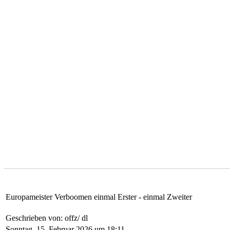
Europameister Verboomen einmal Erster - einmal Zweiter
Geschrieben von: offz/ dl
Sonntag, 15. Februar 2026 um 18:11