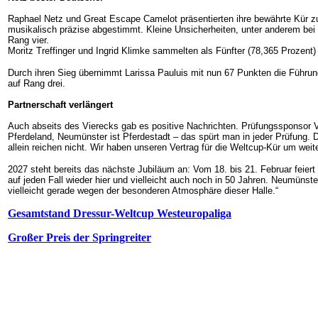
Raphael Netz und Great Escape Camelot präsentierten ihre bewährte Kür zu
musikalisch präzise abgestimmt. Kleine Unsicherheiten, unter anderem bei
Rang vier.
Moritz Treffinger und Ingrid Klimke sammelten als Fünfter (78,365 Prozent)
Durch ihren Sieg übernimmt Larissa Pauluis mit nun 67 Punkten die Führung
auf Rang drei.
Partnerschaft verlängert
Auch abseits des Vierecks gab es positive Nachrichten. Prüfungssponsor V
Pferdeland, Neumünster ist Pferdestadt – das spürt man in jeder Prüfung. 
allein reichen nicht. Wir haben unseren Vertrag für die Weltcup-Kür um weite
2027 steht bereits das nächste Jubiläum an: Vom 18. bis 21. Februar feier
auf jeden Fall wieder hier und vielleicht auch noch in 50 Jahren. Neumüns
vielleicht gerade wegen der besonderen Atmosphäre dieser Halle.“
Gesamtstand Dressur-Weltcup Westeuropaliga
Großer Preis der Springreiter