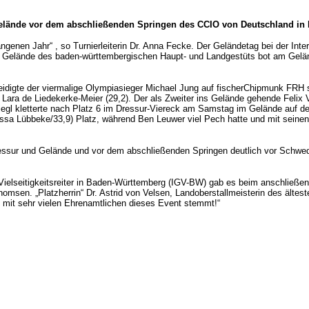
 Gelände vor dem abschließenden Springen des CCIO von Deutschland in
genen Jahr“ , so Turnierleiterin Dr. Anna Fecke. Der Geländetag bei der Intern
chen Gelände des baden-württembergischen Haupt- und Landgestüts bot am Gelä
eidigte der viermalige Olympiasieger Michael Jung auf fischerChipmunk FRH 
ara de Liedekerke-Meier (29,2). Der als Zweiter ins Gelände gehende Felix V
iegl kletterte nach Platz 6 im Dressur-Viereck am Samstag im Gelände auf de
ussa Lübbeke/33,9) Platz, während Ben Leuwer viel Pech hatte und mit seinen
essur und Gelände und vor dem abschließenden Springen deutlich vor Schweden
 Vielseitigkeitsreiter in Baden-Württemberg (IGV-BW) gab es beim anschließ
homsen. „Platzherrin“ Dr. Astrid von Velsen, Landoberstallmeisterin des ält
GV mit sehr vielen Ehrenamtlichen dieses Event stemmt!“