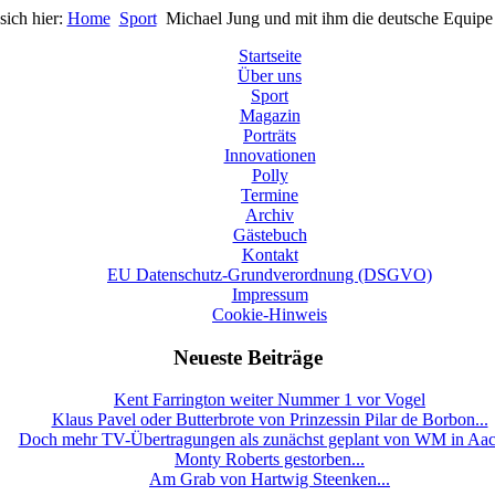
sich hier:
Home
Sport
Michael Jung und mit ihm die deutsche Equipe 
Startseite
Über uns
Sport
Magazin
Porträts
Innovationen
Polly
Termine
Archiv
Gästebuch
Kontakt
EU Datenschutz-Grundverordnung (DSGVO)
Impressum
Cookie-Hinweis
Neueste Beiträge
Kent Farrington weiter Nummer 1 vor Vogel
Klaus Pavel oder Butterbrote von Prinzessin Pilar de Borbon...
Doch mehr TV-Übertragungen als zunächst geplant von WM in Aa
Monty Roberts gestorben...
Am Grab von Hartwig Steenken...