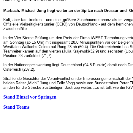
Marbach. Michael Jung liegt weiter an der Spitze nach Dressur und
Kalt, aber fast trocken – und eine „größere Zuschauerresonanz als im vergan
Offizielle Vielseitigkeitsturnier (CCIO) von Deutschland - auf dem herrli
Zwischenfälle.
In der Vier-Sterne-Prüfung um den Preis der Firma iWEST Tiernahrung vert
am Sonntag (ab 15 Uhr) mit insgesamt 28,0 Minuspunkten vor der Belgierin L
Westfalen-Wallachs Colero auf Rang 23 ab (60,4). Die Österreicherin Lea S
Teamreiter kamen auf den vierten (Julia Krajewski/32,9) und sechsten (Lib
Position 28 zurückfiel (71,7).
In der Nationenpreiswertung liegt Deutschland (94,8 Punkte) damit nach Dr
Österreich (237,2).
Strahlende Gesichter der Verantwortlichen der Interessengemeinschaft der
beiden Reiter „Michi“ Jung und Felix Vogg sowie von Bundestrainer Peter T
an den für die Strecke zuständigen Bautrupp weiter. „Es ist toll, wie die I
Stand Einzel vor Springen
Stand Teams