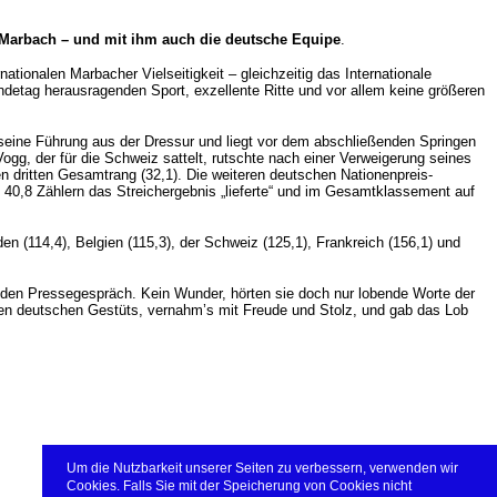
 Marbach – und mit ihm auch die deutsche Equipe
.
ationalen Marbacher Vielseitigkeit – gleichzeitig das Internationale
ndetag herausragenden Sport, exzellente Ritte und vor allem keine größeren
seine Führung aus der Dressur und liegt vor dem abschließenden Springen
ogg, der für die Schweiz sattelt, rutschte nach einer Verweigerung seines
n dritten Gesamtrang (32,1). Die weiteren deutschen Nationenpreis-
 40,8 Zählern das Streichergebnis „lieferte“ und im Gesamtklassement auf
 (114,4), Belgien (115,3), der Schweiz (125,1), Frankreich (156,1) und
enden Pressegespräch. Kein Wunder, hörten sie doch nur lobende Worte der
esten deutschen Gestüts, vernahm’s mit Freude und Stolz, und gab das Lob
Um die Nutzbarkeit unserer Seiten zu verbessern, verwenden wir
Cookies. Falls Sie mit der Speicherung von Cookies nicht