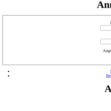
An
Ange
Be
A