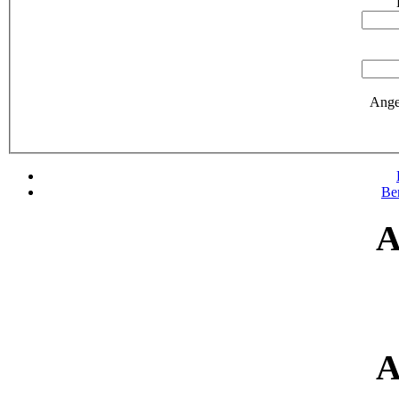
Ange
Be
A
A