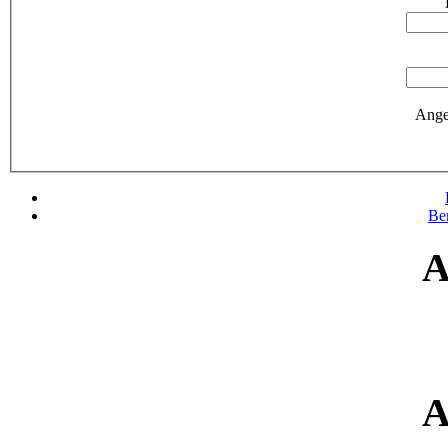
Ange
Be
A
A