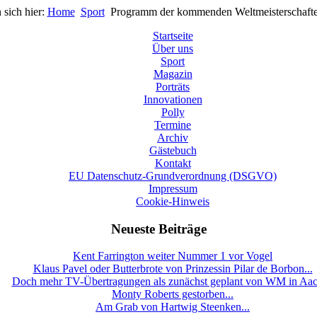
 sich hier:
Home
Sport
Programm der kommenden Weltmeisterschafte
Startseite
Über uns
Sport
Magazin
Porträts
Innovationen
Polly
Termine
Archiv
Gästebuch
Kontakt
EU Datenschutz-Grundverordnung (DSGVO)
Impressum
Cookie-Hinweis
Neueste Beiträge
Kent Farrington weiter Nummer 1 vor Vogel
Klaus Pavel oder Butterbrote von Prinzessin Pilar de Borbon...
Doch mehr TV-Übertragungen als zunächst geplant von WM in Aa
Monty Roberts gestorben...
Am Grab von Hartwig Steenken...