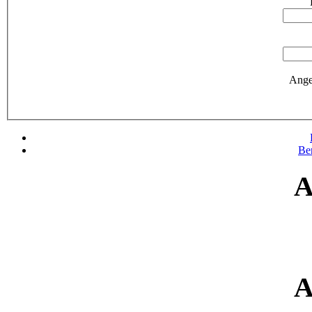
Ange
Be
A
A