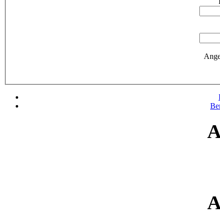
Ange
Be
A
A