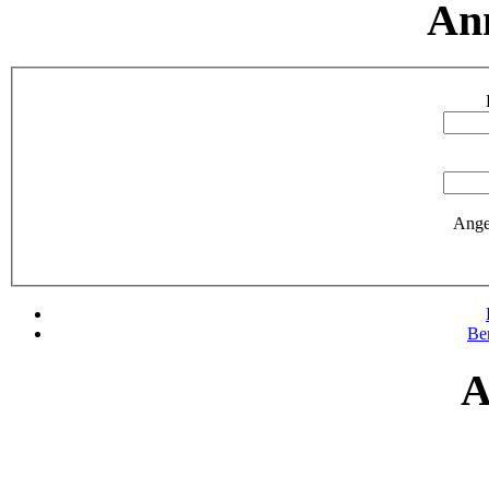
An
Ange
Be
A