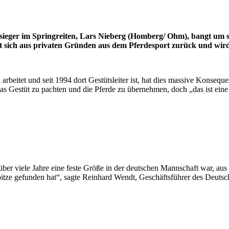
eger im Springreiten, Lars Nieberg (Homberg/ Ohm), bangt um sei
ht sich aus privaten Gründen aus dem Pferdesport zurück und wird
rbeitet und seit 1994 dort Gestütsleiter ist, hat dies massive Konseque
as Gestüt zu pachten und die Pferde zu übernehmen, doch „das ist eine 
ber viele Jahre eine feste Größe in der deutschen Mannschaft war, aus 
 Spitze gefunden hat“, sagte Reinhard Wendt, Geschäftsführer des Deu