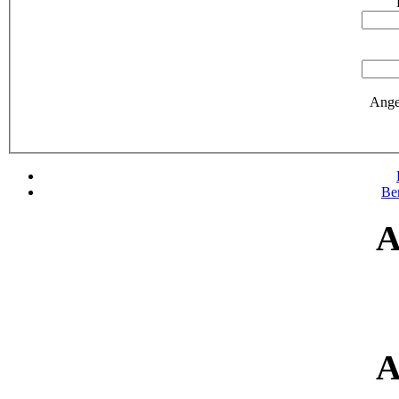
Ange
Be
A
A