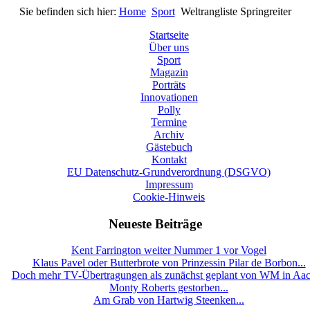
Sie befinden sich hier:
Home
Sport
Weltrangliste Springreiter
Startseite
Über uns
Sport
Magazin
Porträts
Innovationen
Polly
Termine
Archiv
Gästebuch
Kontakt
EU Datenschutz-Grundverordnung (DSGVO)
Impressum
Cookie-Hinweis
Neueste Beiträge
Kent Farrington weiter Nummer 1 vor Vogel
Klaus Pavel oder Butterbrote von Prinzessin Pilar de Borbon...
Doch mehr TV-Übertragungen als zunächst geplant von WM in Aa
Monty Roberts gestorben...
Am Grab von Hartwig Steenken...