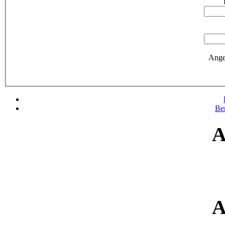
Ange
Be
A
A