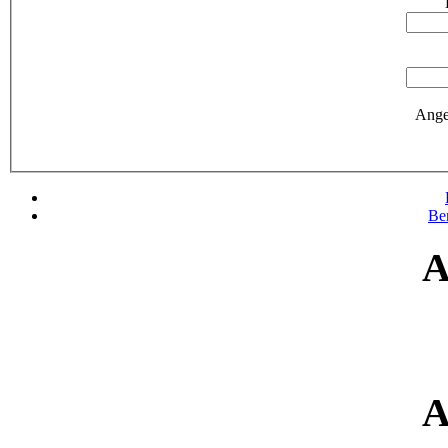
Ange
Be
A
A