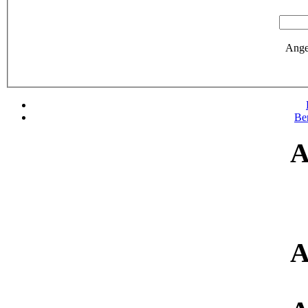
Ange
Be
A
A