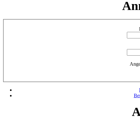
An
Ange
Be
A