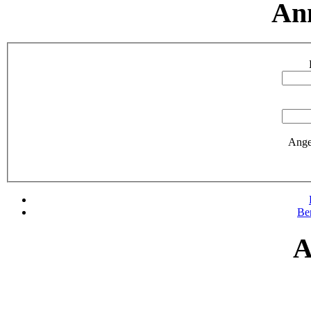
An
Ange
Be
A