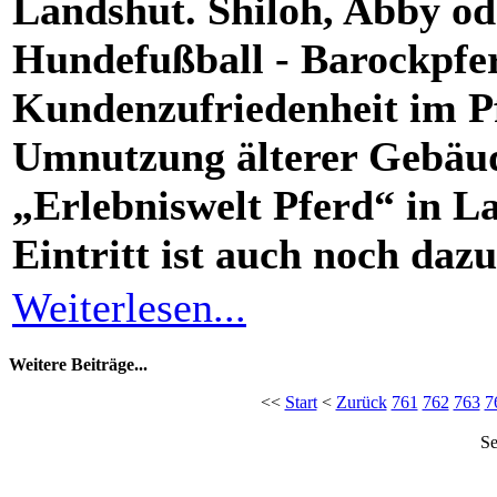
Landshut. Shiloh, Abby o
Hundefußball - Barockpfer
Kundenzufriedenheit im Pf
Umnutzung älterer Gebäude
„Erlebniswelt Pferd“ in La
Eintritt ist auch noch dazu
Weiterlesen...
Weitere Beiträge...
<<
Start
<
Zurück
761
762
763
7
Se