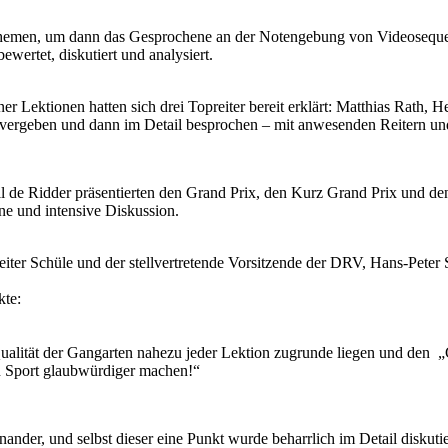
lthemen, um dann das Gesprochene an der Notengebung von Videoseque
wertet, diskutiert und analysiert.
ner Lektionen hatten sich drei Topreiter bereit erklärt: Matthias Rat
 vergeben und dann im Detail besprochen – mit anwesenden Reitern un
l de Ridder präsentierten den Grand Prix, den Kurz Grand Prix und d
ene und intensive Diskussion.
ter Schüle und der stellvertretende Vorsitzende der DRV, Hans-Peter Sc
kte:
 Qualität der Gangarten nahezu jeder Lektion zugrunde liegen und den
en Sport glaubwürdiger machen!“
nander, und selbst dieser eine Punkt wurde beharrlich im Detail diskut