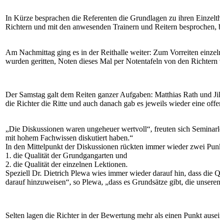
In Kürze besprachen die Referenten die Grundlagen zu ihren Einze
Richtern und mit den anwesenden Trainern und Reitern besprochen, be
Am Nachmittag ging es in der Reithalle weiter: Zum Vorreiten einzel
wurden geritten, Noten dieses Mal per Notentafeln von den Richtern
Der Samstag galt dem Reiten ganzer Aufgaben: Matthias Rath und Jil
die Richter die Ritte und auch danach gab es jeweils wieder eine off
„Die Diskussionen waren ungeheuer wertvoll“, freuten sich Seminarlei
mit hohem Fachwissen diskutiert haben.“
In den Mittelpunkt der Diskussionen rückten immer wieder zwei Pun
1. die Qualität der Grundgangarten und
2. die Qualität der einzelnen Lektionen.
Speziell Dr. Dietrich Plewa wies immer wieder darauf hin, dass die
darauf hinzuweisen“, so Plewa, „dass es Grundsätze gibt, die unser
Selten lagen die Richter in der Bewertung mehr als einen Punkt ausei