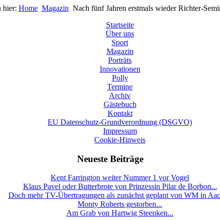
 hier:
Home
Magazin
Nach fünf Jahren erstmals wieder Richter-Semi
Startseite
Über uns
Sport
Magazin
Porträts
Innovationen
Polly
Termine
Archiv
Gästebuch
Kontakt
EU Datenschutz-Grundverordnung (DSGVO)
Impressum
Cookie-Hinweis
Neueste Beiträge
Kent Farrington weiter Nummer 1 vor Vogel
Klaus Pavel oder Butterbrote von Prinzessin Pilar de Borbon...
Doch mehr TV-Übertragungen als zunächst geplant von WM in Aa
Monty Roberts gestorben...
Am Grab von Hartwig Steenken...