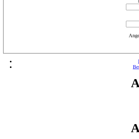
Ange
Be
A
A