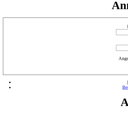
An
Ange
Be
A