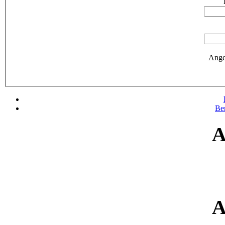
Ange
Be
A
A