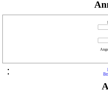
An
Ange
Be
A