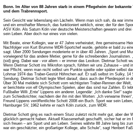
Bonn. Im Alter von 88 Jahren starb in einem Pflegeheim der bekannte
und dem Trabrennsport.
Sein Gesicht war lebenslang ein Lächeln. Wenn man sich sah, da war imme
und ein ernsthafter Mensch, das funktioniert wirklich, einer, der für den Spo
ASV Köln. Als Saturn Köln vier deutsche Meisterschaften gewann und drei 
sein Leben. Aber doch nur eines von vielen.
Mit Beate, einer Kollegin, war er 47 Jahre verheiratet, ihre gemeinsame H
Nachfolger von Kurt Brumme WDR-Sportchef wurde, gehörte er bald zu eine
sagt. Über 2000 Sendungen moderierte er in über 40 Jahren. „Sport und Mu
vorwiegend für das andere Metier, gerne für die schreibenden Journalisten
(sid) ging. Dabei war - vor allem – er immer das Lexikon. Dietmar Schott w
Wenn Dietmar Schott ins Mikrofon sprach, fühlten wir uns Zuhause – und im
war Pflicht, wenn man nicht selbst um Punkte spielte oder später selbst dav
Lohmar 1974 das Traber-Gestüt Höhnchen auf. Er saß selbst im Sulky, 14 
Sendung. Dietmar Schott legte Wert darauf, dass auch der Pferdesport in 
Über 30 Mal meldete sich Schott vom wichtigsten Traber-Rennen der Welt, 
er berichtete von elf Olympischen Spielen, aber das sind nur Zahlen. Er le
Fußballer Willi „Ente“ Lippens ein anderer. Legendär: „Ich danke Sie!“ sag
zum Schiedsrichter, nachdem der ihn mit den Worten: „Ich verwarne Ihnen“,
Freund Lippens veröffentlichte Schott 2008 ein Buch. Sport war sein Lebe
Hamburger SV, 1962 kehrte er nach Köln zurück, zum WDR.
Dietmar Schott ging es nach einem Sturz zuletzt nicht mehr gut, aber der 
glücklich gemacht haben. Aktuell Klassenerhalt geschafft, sicher hat er im
sich freuen – am Sport und am Leben. Seines währte 88 Jahre lang bis zum
war ein geschätzter, ein großartiger Kollege, alte Schule“, sagt Heribert F