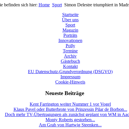
ie befinden sich hier:
Home
Sport
Simon Delestre triumphiert in Madr
Startseite
Über uns
Sport
Magazin
Porträts
Innovationen
Polly
Termine
Archiv
Gästebuch
Kontakt
EU Datenschutz-Grundverordnung (DSGVO)
Impressum
Cookie-Hinweis
Neueste Beiträge
Kent Farrington weiter Nummer 1 vor Vogel
Klaus Pavel oder Butterbrote von Prinzessin Pilar de Borbon...
Doch mehr TV-Übertragungen als zunächst geplant von WM in Aa
Monty Roberts gestorben...
Am Grab von Hartwig Steenken...