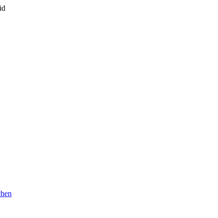
id
chen