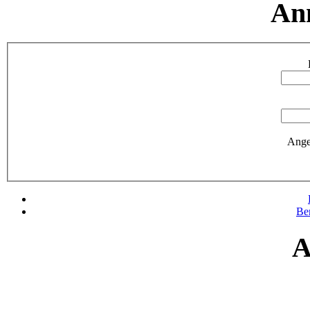
An
Ange
Be
A