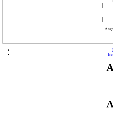
Ange
Be
A
A