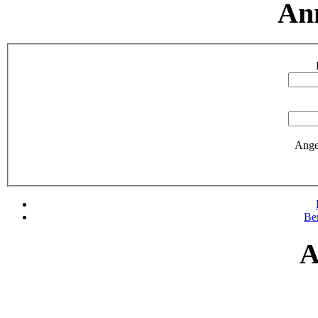
An
Ange
Be
A