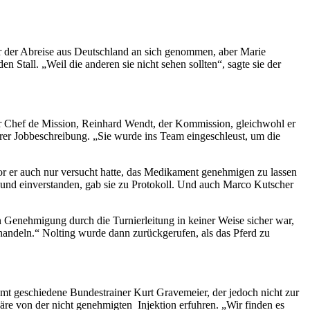
vor der Abreise aus Deutschland an sich genommen, aber Marie
 Stall. „Weil die anderen sie nicht sehen sollten“, sagte sie der
der Chef de Mission, Reinhard Wendt, der Kommission, gleichwohl er
ihrer Jobbeschreibung. „Sie wurde ins Team eingeschleust, um die
or er auch nur versucht hatte, das Medikament genehmigen zu lassen
t und einverstanden, gab sie zu Protokoll. Und auch Marco Kutscher
 Genehmigung durch die Turnierleitung in keiner Weise sicher war,
behandeln.“ Nolting wurde dann zurückgerufen, als das Pferd zu
 Amt geschiedene Bundestrainer Kurt Gravemeier, der jedoch nicht zur
e von der nicht genehmigten Injektion erfuhren. „Wir finden es