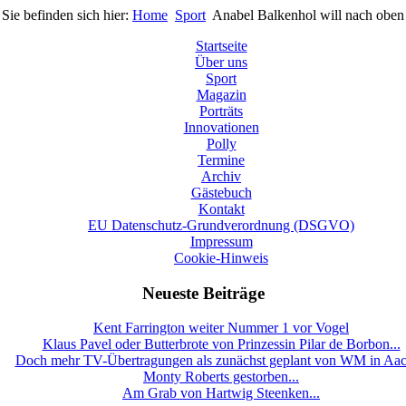
Sie befinden sich hier:
Home
Sport
Anabel Balkenhol will nach oben
Startseite
Über uns
Sport
Magazin
Porträts
Innovationen
Polly
Termine
Archiv
Gästebuch
Kontakt
EU Datenschutz-Grundverordnung (DSGVO)
Impressum
Cookie-Hinweis
Neueste Beiträge
Kent Farrington weiter Nummer 1 vor Vogel
Klaus Pavel oder Butterbrote von Prinzessin Pilar de Borbon...
Doch mehr TV-Übertragungen als zunächst geplant von WM in Aa
Monty Roberts gestorben...
Am Grab von Hartwig Steenken...