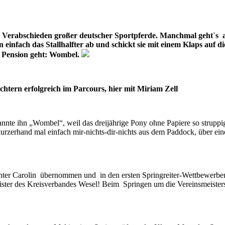
Verabschieden großer deutscher Sportpferde. Manchmal geht`s auc
einfach das Stallhalfter ab und schickt sie mit einem Klaps au
n Pension geht: Wombel.
htern erfolgreich im Parcours, hier mit Miriam Zell
nnte ihn „Wombel“, weil das dreijährige Pony ohne Papiere so struppi
ng kurzerhand mal einfach mir-nichts-dir-nichts aus dem Paddock, über 
ter Carolin übernommen und in den ersten Springreiter-Wettbewerben 
eister des Kreisverbandes Wesel! Beim Springen um die Vereinsmeister