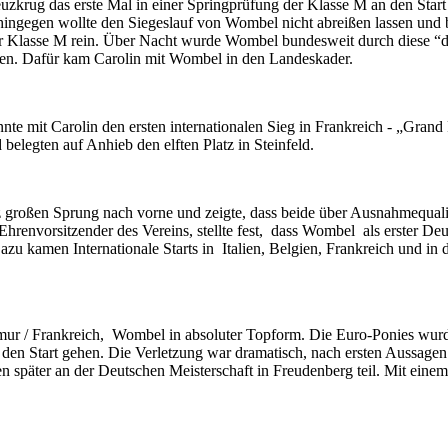
euzkrug das erste Mal in einer Springprüfung der Klasse M an den Star
hingegen wollte den Siegeslauf von Wombel nicht abreißen lassen und be
 Klasse M rein. Über Nacht wurde Wombel bundesweit durch diese “drei
sagen. Dafür kam Carolin mit Wombel in den Landeskader.
nte mit Carolin den ersten internationalen Sieg in Frankreich - „Gran
 belegten auf Anhieb den elften Platz in Steinfeld.
 großen Sprung nach vorne und zeigte, dass beide über Ausnahmequalit
envorsitzender des Vereins, stellte fest, dass Wombel als erster Deu
u kamen Internationale Starts in Italien, Belgien, Frankreich und in d
aumur / Frankreich, Wombel in absoluter Topform. Die Euro-Ponies w
en Start gehen. Die Verletzung war dramatisch, nach ersten Aussagen
 später an der Deutschen Meisterschaft in Freudenberg teil. Mit einem