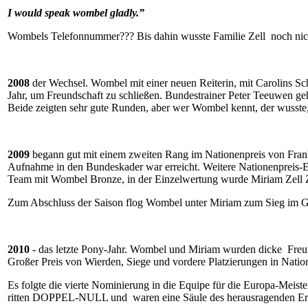
I
would speak
wombel
gladly.”
Wombels Telefonnummer??? Bis dahin wusste Familie Zell noch nicht,
2008
der Wechsel. Wombel mit einer neuen Reiterin, mit Carolins Sc
Jahr, um Freundschaft zu schließen. Bundestrainer
Peter Teeuwen
geh
Beide zeigten sehr gute Runden, aber wer Wombel kennt, der wusste,
2009
begann gut mit einem zweiten Rang im Nationenpreis von Frankre
Aufnahme in den Bundeskader war erreicht. Weitere Nationenpreis-Ei
Team mit Wombel Bronze, in der Einzelwertung wurde Miriam Zell Z
Zum Abschluss der Saison flog Wombel unter Miriam zum Sieg im Gr
2010
- das letzte Pony-Jahr. Wombel und Miriam wurden dicke Freund
Großer Preis von Wierden, Siege und vordere Platzierungen in Nat
Es folgte die vierte Nominierung in die Equipe für die Europa-Mei
ritten DOPPEL-NULL und waren eine Säule des herausragenden Erfo