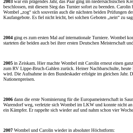
2003
war ein prägendes Jahr, das Paar ging im niedersächsischen Kr
beschlossen, mit diesem Sieg das Turnier sofort zu beenden. Carolin 
Wombel „zog“ sich souverän auch die nächsten beiden Prüfungen der
Kaufangebote. Es fiel nicht leicht, bei solchen Geboten „nein“ zu 
2004
ging es zum ersten Mal auf internationale Turniere. Wombel kon
starteten die beiden auch bei ihrer ersten Deutschen Meisterschaft und
2005
in Zeiskam. Hier machte Wombel mit Carolin erneut einen ganz
zum RV Lippe-Bruch-Gahlen zurück. Heiner Nachbarschulte, heute Ehr
wird. Die Aufnahme in den Bundeskader erfolgte im gleichen Jahr. Daz
Nationenpreisen.
2006
dann die erste Nominierung für die Europameisterschaft in S
Warendorf weg, verletzte sich Wombel im LKW und konnte nicht an d
ein Kämpfer. Er rappelte sich wieder auf und nahm schon vier Wochen
2007
Wombel und Carolin wieder in absoluter Höchstform: