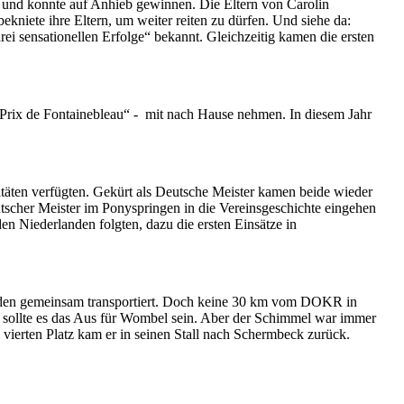
t und konnte auf Anhieb gewinnen. Die Eltern von Carolin
kniete ihre Eltern, um weiter reiten zu dürfen. Und siehe da:
 sensationellen Erfolge“ bekannt. Gleichzeitig kamen die ersten
d Prix de Fontainebleau“ - mit nach Hause nehmen. In diesem Jahr
äten verfügten. Gekürt als Deutsche Meister kamen beide wieder
tscher Meister im Ponyspringen in die Vereinsgeschichte eingehen
en Niederlanden folgten, dazu die ersten Einsätze in
urden gemeinsam transportiert. Doch keine 30 km vom DOKR in
 sollte es das Aus für Wombel sein. Aber der Schimmel war immer
 vierten Platz kam er in seinen Stall nach Schermbeck zurück.