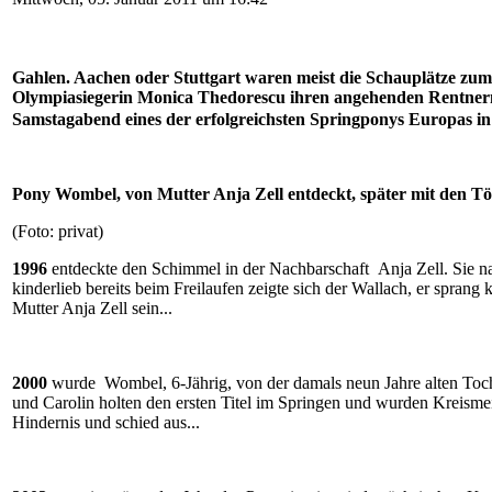
Gahlen. Aachen oder Stuttgart waren meist die Schauplätze zum 
Olympiasiegerin Monica Thedorescu ihren angehenden Rentnern 
Samstagabend eines der erfolgreichsten Springponys Europas i
Pony Wombel, von Mutter Anja Zell entdeckt, später mit den Töc
(Foto: privat)
1996
entdeckte den Schimmel in der Nachbarschaft Anja Zell. Sie na
kinderlieb bereits beim Freilaufen zeigte sich der Wallach, er spra
Mutter Anja Zell sein...
2000
wurde Wombel, 6-Jährig, von der damals neun Jahre alten Toch
und Carolin holten den ersten Titel im Springen und wurden Kreism
Hindernis und schied aus...