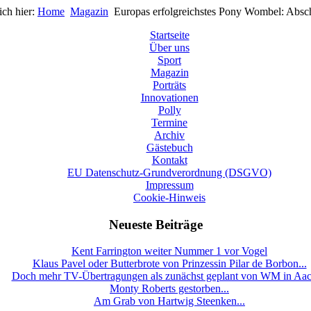
ich hier:
Home
Magazin
Europas erfolgreichstes Pony Wombel: Absc
Startseite
Über uns
Sport
Magazin
Porträts
Innovationen
Polly
Termine
Archiv
Gästebuch
Kontakt
EU Datenschutz-Grundverordnung (DSGVO)
Impressum
Cookie-Hinweis
Neueste Beiträge
Kent Farrington weiter Nummer 1 vor Vogel
Klaus Pavel oder Butterbrote von Prinzessin Pilar de Borbon...
Doch mehr TV-Übertragungen als zunächst geplant von WM in Aa
Monty Roberts gestorben...
Am Grab von Hartwig Steenken...