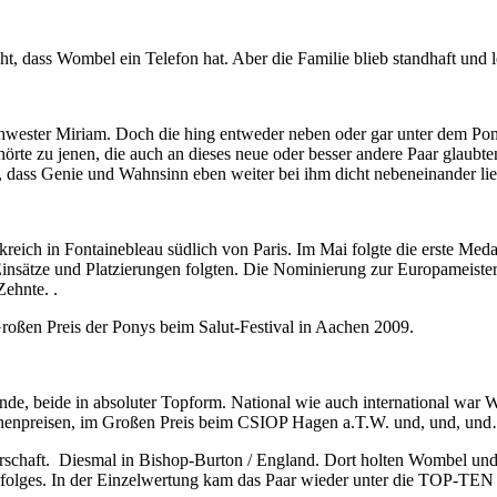
 dass Wombel ein Telefon hat. Aber die Familie blieb standhaft und l
hwester Miriam. Doch die hing entweder neben oder gar unter dem Pony
örte zu jenen, die auch an dieses neue oder besser andere Paar glaub
 dass Genie und Wahnsinn eben weiter bei ihm dicht nebeneinander lie
ich in Fontainebleau südlich von Paris. Im Mai folgte die erste Medai
nsätze und Platzierungen folgten. Die Nominierung zur Europameisters
ehnte. .
oßen Preis der Ponys beim Salut-Festival in Aachen 2009.
e, beide in absoluter Topform. National wie auch international war W
ionenpreisen, im Großen Preis beim CSIOP Hagen a.T.W. und, und, un
sterschaft. Diesmal in Bishop-Burton / England. Dort holten Wombel u
lges. In der Einzelwertung kam das Paar wieder unter die TOP-TEN 