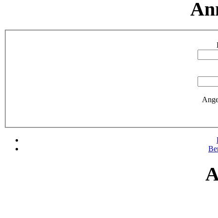
An
Ange
Be
A