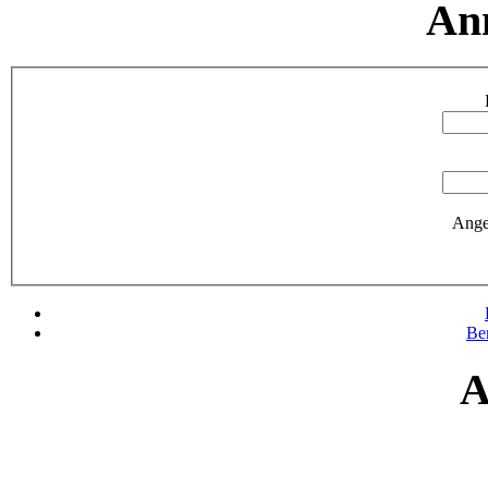
An
Ange
Be
A