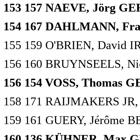
153 157 NAEVE, Jörg GE
154 167 DAHLMANN, Fran
155 159 O'BRIEN, David I
156 160 BRUYNSEELS, Nie
156 154 VOSS, Thomas G
158 171 RAIJMAKERS JR, 
159 161 GUERY, Jérôme B
160 136 KÜHNER, Max G