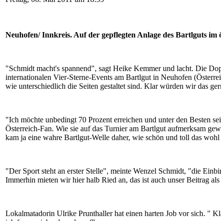
Neuhofen/ Innkreis. Auf der gepflegten Anlage des
Bartlgut
s im
"Schmidt macht's spannend", sagt Heike Kemmer und lacht. Die Dopp
internationalen Vier-Sterne-Events am
Bartlgut
in Neuhofen (Österrei
wie unterschiedlich die Seiten gestaltet sind. Klar würden wir das g
"Ich möchte unbedingt 70 Prozent erreichen und unter den Besten sei
Österreich-Fan. Wie sie auf das Turnier am
Bartlgut
aufmerksam gewo
kam ja eine wahre
Bartlgut
-Welle daher, wie schön und toll das wohl 
"Der Sport steht an erster Stelle", meinte Wenzel Schmidt, "die Einbi
Immerhin mieten wir hier halb Ried an, das ist auch unser Beitrag als 
Lokalmatadorin Ulrike Prunthaller hat einen harten Job vor sich. " Kla