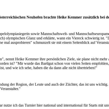
 österreichischen Neuhofen brachte Heike Kemmer zusätzlich bei 
elolympiasiegerin sowie Mannschaftswelt- und Mannschaftseuropameis
ch) olympischen Glanz und erklärte, wann ein Viereck schwierig ist. 
erne mal ausprobieren" schmunzelt sie mit einem Seitenblick auf Veranst
n", nennt Heike Kemmer ihre persönlichen Ziele, sie plane nicht mehr a
rden ist? "Mir wurde das
Bartlgut
schon von vielen Seiten empfohlen,
ist, und wie ich sehe, haben die da dann alle nicht übertrieben!"
ndung der Region, der Leute und auch der Züchter, das ist uns wichtig. 
Veranstalter."
r nutze ich das Turnier hier national und international für Starts mit un