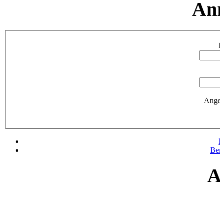
An
Ange
Be
A