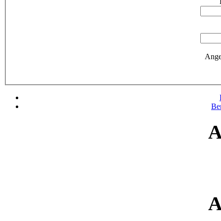
Ange
Be
A
A