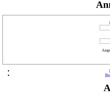
An
Ange
Be
A