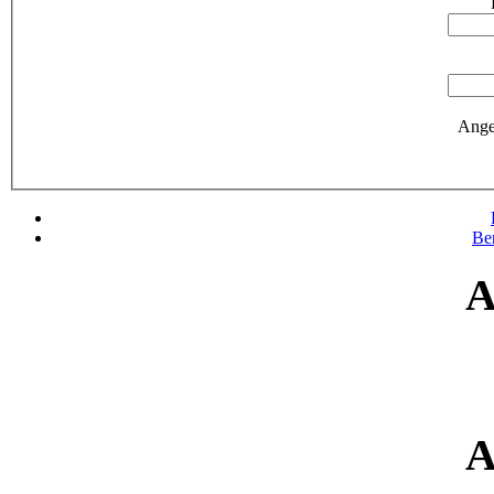
Ange
Be
A
A