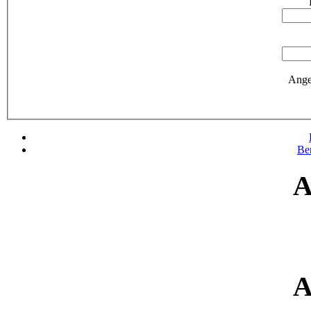
Ange
Be
A
A