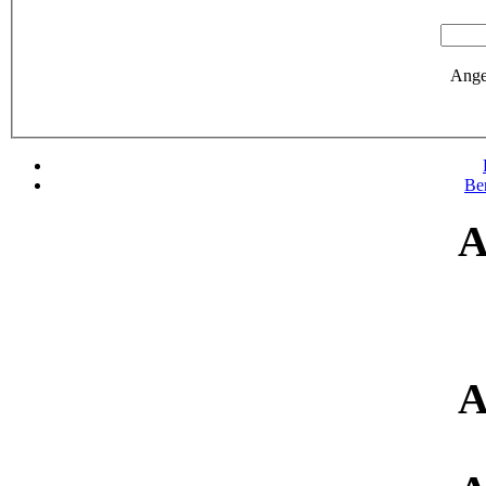
Ange
Be
A
A