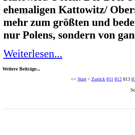
ehemaligen Kattowitz/ Obers
mehr zum größten und bedeu
nur Polens, sondern von gan
Weiterlesen...
Weitere Beiträge...
<<
Start
<
Zurück
811
812
813
8
Se