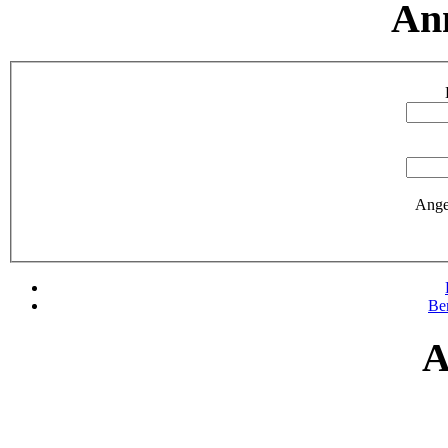
An
Ange
Be
A